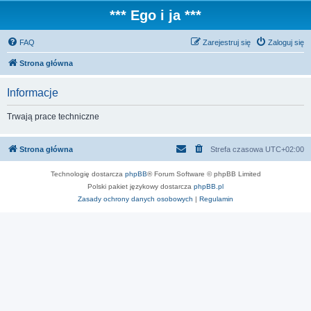
*** Ego i ja ***
FAQ
Zarejestruj się
Zaloguj się
Strona główna
Informacje
Trwają prace techniczne
Strona główna
Strefa czasowa
UTC+02:00
Technologię dostarcza
phpBB
® Forum Software © phpBB Limited
Polski pakiet językowy dostarcza
phpBB.pl
Zasady ochrony danych osobowych
|
Regulamin