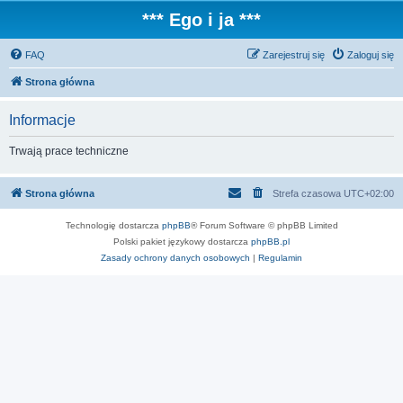
*** Ego i ja ***
FAQ
Zarejestruj się
Zaloguj się
Strona główna
Informacje
Trwają prace techniczne
Strona główna
Strefa czasowa
UTC+02:00
Technologię dostarcza
phpBB
® Forum Software © phpBB Limited
Polski pakiet językowy dostarcza
phpBB.pl
Zasady ochrony danych osobowych
|
Regulamin