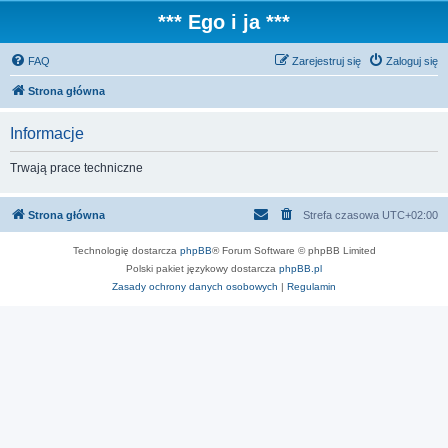
*** Ego i ja ***
FAQ
Zarejestruj się
Zaloguj się
Strona główna
Informacje
Trwają prace techniczne
Strona główna
Strefa czasowa
UTC+02:00
Technologię dostarcza
phpBB
® Forum Software © phpBB Limited
Polski pakiet językowy dostarcza
phpBB.pl
Zasady ochrony danych osobowych
|
Regulamin