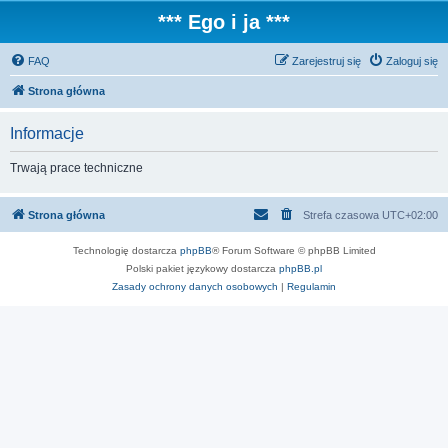
*** Ego i ja ***
FAQ
Zarejestruj się
Zaloguj się
Strona główna
Informacje
Trwają prace techniczne
Strona główna
Strefa czasowa
UTC+02:00
Technologię dostarcza
phpBB
® Forum Software © phpBB Limited
Polski pakiet językowy dostarcza
phpBB.pl
Zasady ochrony danych osobowych
|
Regulamin