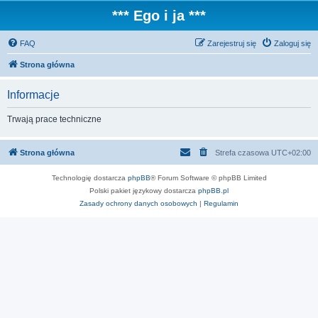
*** Ego i ja ***
FAQ
Zarejestruj się
Zaloguj się
Strona główna
Informacje
Trwają prace techniczne
Strona główna
Strefa czasowa
UTC+02:00
Technologię dostarcza
phpBB
® Forum Software © phpBB Limited
Polski pakiet językowy dostarcza
phpBB.pl
Zasady ochrony danych osobowych
|
Regulamin