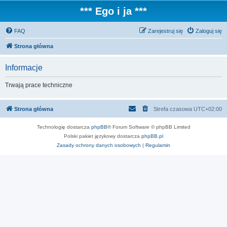
*** Ego i ja ***
FAQ
Zarejestruj się
Zaloguj się
Strona główna
Informacje
Trwają prace techniczne
Strona główna
Strefa czasowa
UTC+02:00
Technologię dostarcza
phpBB
® Forum Software © phpBB Limited
Polski pakiet językowy dostarcza
phpBB.pl
Zasady ochrony danych osobowych
|
Regulamin