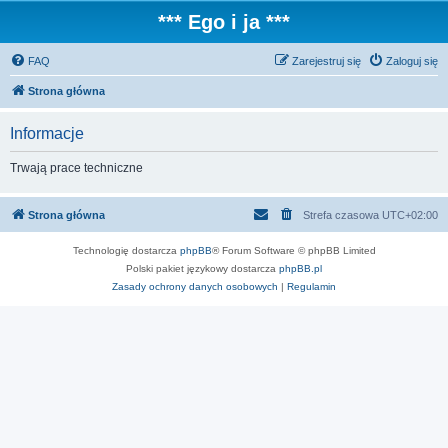
*** Ego i ja ***
FAQ
Zarejestruj się
Zaloguj się
Strona główna
Informacje
Trwają prace techniczne
Strona główna
Strefa czasowa
UTC+02:00
Technologię dostarcza
phpBB
® Forum Software © phpBB Limited
Polski pakiet językowy dostarcza
phpBB.pl
Zasady ochrony danych osobowych
|
Regulamin