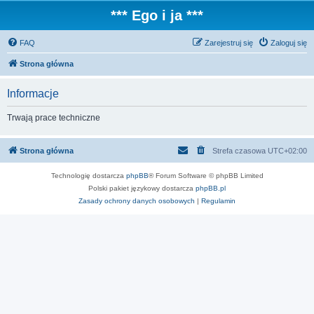
*** Ego i ja ***
FAQ
Zarejestruj się
Zaloguj się
Strona główna
Informacje
Trwają prace techniczne
Strona główna
Strefa czasowa
UTC+02:00
Technologię dostarcza
phpBB
® Forum Software © phpBB Limited
Polski pakiet językowy dostarcza
phpBB.pl
Zasady ochrony danych osobowych
|
Regulamin