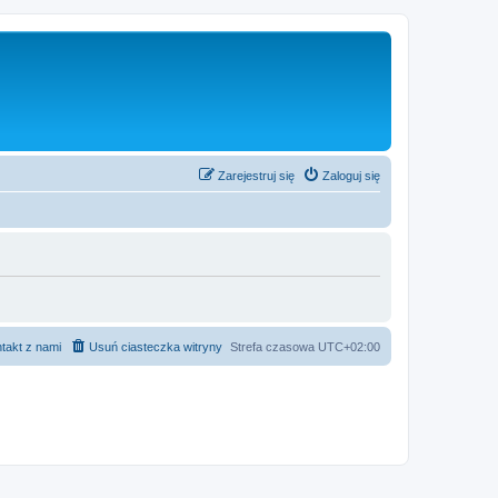
Zarejestruj się
Zaloguj się
takt z nami
Usuń ciasteczka witryny
Strefa czasowa
UTC+02:00