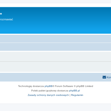
*
h rozmawiać
Kon
Technologię dostarcza
phpBB
® Forum Software © phpBB Limited
Polski pakiet językowy dostarcza
phpBB.pl
Zasady ochrony danych osobowych
|
Regulamin