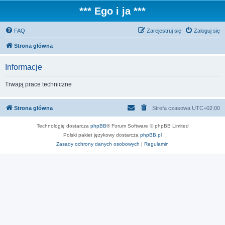
*** Ego i ja ***
FAQ
Zarejestruj się
Zaloguj się
Strona główna
Informacje
Trwają prace techniczne
Strona główna
Strefa czasowa
UTC+02:00
Technologię dostarcza
phpBB
® Forum Software © phpBB Limited
Polski pakiet językowy dostarcza
phpBB.pl
Zasady ochrony danych osobowych
|
Regulamin