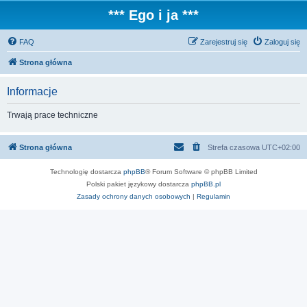
*** Ego i ja ***
FAQ
Zarejestruj się
Zaloguj się
Strona główna
Informacje
Trwają prace techniczne
Strona główna
Strefa czasowa
UTC+02:00
Technologię dostarcza
phpBB
® Forum Software © phpBB Limited
Polski pakiet językowy dostarcza
phpBB.pl
Zasady ochrony danych osobowych
|
Regulamin