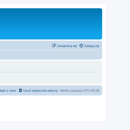
Zarejestruj się
Zaloguj się
takt z nami
Usuń ciasteczka witryny
Strefa czasowa
UTC+02:00