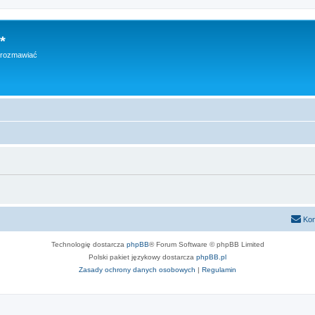
*
h rozmawiać
Kon
Technologię dostarcza
phpBB
® Forum Software © phpBB Limited
Polski pakiet językowy dostarcza
phpBB.pl
Zasady ochrony danych osobowych
|
Regulamin