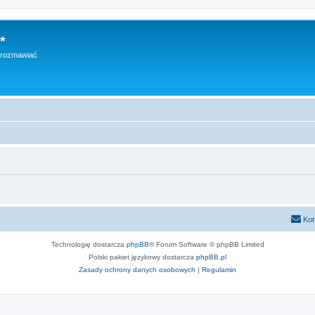
*
h rozmawiać
Kon
Technologię dostarcza
phpBB
® Forum Software © phpBB Limited
Polski pakiet językowy dostarcza
phpBB.pl
Zasady ochrony danych osobowych
|
Regulamin