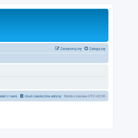
Zarejestruj się
Zaloguj się
takt z nami
Usuń ciasteczka witryny
Strefa czasowa
UTC+02:00