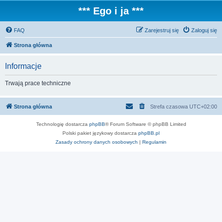
*** Ego i ja ***
FAQ
Zarejestruj się
Zaloguj się
Strona główna
Informacje
Trwają prace techniczne
Strona główna
Strefa czasowa
UTC+02:00
Technologię dostarcza
phpBB
® Forum Software © phpBB Limited
Polski pakiet językowy dostarcza
phpBB.pl
Zasady ochrony danych osobowych
|
Regulamin