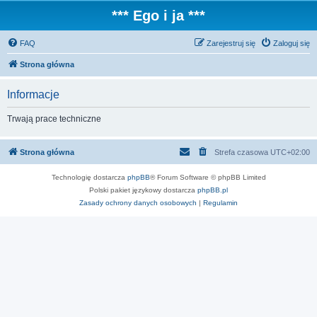
*** Ego i ja ***
FAQ
Zarejestruj się
Zaloguj się
Strona główna
Informacje
Trwają prace techniczne
Strona główna
Strefa czasowa
UTC+02:00
Technologię dostarcza
phpBB
® Forum Software © phpBB Limited
Polski pakiet językowy dostarcza
phpBB.pl
Zasady ochrony danych osobowych
|
Regulamin